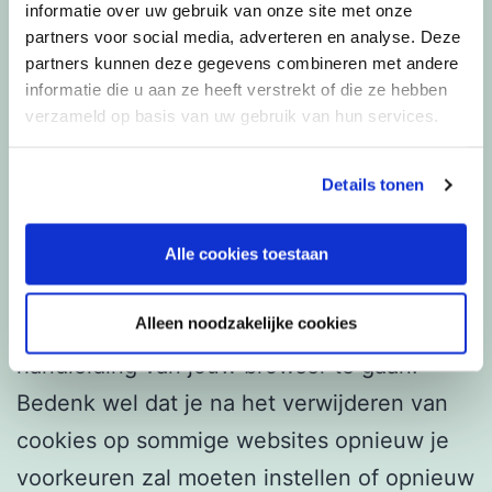
informatie over uw gebruik van onze site met onze
Advertenties zijn in de meeste gevallen
partners voor social media, adverteren en analyse. Deze
noodzakelijk om de website te bekostigen.
partners kunnen deze gegevens combineren met andere
informatie die u aan ze heeft verstrekt of die ze hebben
Dankzij cookies zijn ze zoveel mogelijk
verzameld op basis van uw gebruik van hun services.
aangepast aan je eigen interesses.
Cookies worden opgeslagen op je
Details tonen
computer en je kunt ze op elk gewenst
moment verwijderen. Dat gaat heel
Alle cookies toestaan
eenvoudig. Klik op één van de
Alleen noodzakelijke cookies
onderstaande iconen om direct naar de
handleiding van jouw browser te gaan.
Bedenk wel dat je na het verwijderen van
cookies op sommige websites opnieuw je
voorkeuren zal moeten instellen of opnieuw