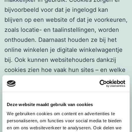
bijvoorbeeld voor dat je ingelogd kan
blijven op een website of dat je voorkeuren,
zoals locatie- en taalinstellingen, worden
onthouden. Daarnaast houden ze bij het
online winkelen je digitale winkelwagentje
bij. Ook kunnen websitehouders dankzij
cookies zien hoe vaak hun sites – en welke
pagina’s – door bezoekers worden bekeken.
Verder maken sommige cookies het
mogelijk om je surfgedrag te volgen. Zo
Deze website maakt gebruik van cookies
kunnen sites en adverteerders iets over je
We gebruiken cookies om content en advertenties te
voorkeuren te weten komen waardoor ze
personaliseren, om functies voor social media te bieden
en om ons websiteverkeer te analyseren. Ook delen we
relevantere advertenties kunnen laten zien.